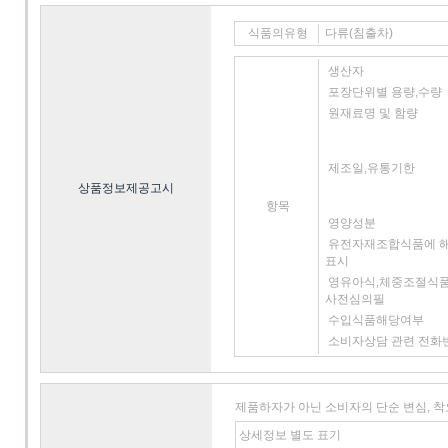
식품의유형
다류(침출차)
생산자
포장단위별 용량,수량
원재료명 및 함량
제조일,유통기한
상품정보제공고시
항목
영양성분
유전자재조합식품에 
표시
영유아식,체중조절식품
사전심의필
수입식품해당여부
소비자상담 관련 전화
제품하자가 아닌 소비자의 단순 변심, 
상세정보 별도 표기