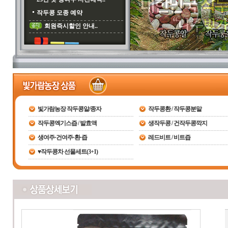
작두콩 모종 예약
회원즉시할인 안내..
빛가람농장 작두콩알/종자
작두콩환 / 작두콩분말
작두콩엑기스즙 / 발효액
생작두콩 / 건작두콩깍지
생여주·건여주·환·즙
레드비트 / 비트즙
♥작두콩차 선물세트(3+1)