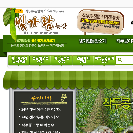
빛가람농장소개
작두콩이
24년 햇생여주 예약/수확..
24년 생작두콩 예약시작
작두콩모종 예약접수
23년 햇 생여주 사전예약..